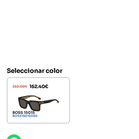
Seleccionar color
162.40
€
232.00
€
BOSS 1501S
BOSS1501S086