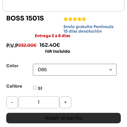
BOSS 1501S
Envío gratuito Península
15 días devolución
Entrega 2 a 8 días
162.40
€
232.00
€
P.V.P
IVA incluido
Color
Calibre
51
-
+
Añadir al carrito