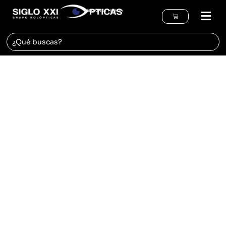
REGIÓN DE MURCIA
Inicio
Especialidades
Gafas de filtro de luz azul
Gafas de filtro de luz azul
Puedes conseguir este filtro en
Ópticas Siglo XXI desde 30€.