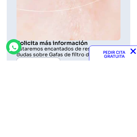
Solicita más información
Estaremos encantados de resolver sus
PEDIR CITA
dudas sobre Gafas de filtro de luz azul
GRATUITA
Whatsapp
Pide cita en cualquiera de
nuestras ópticas
Siempre cerca de ti.