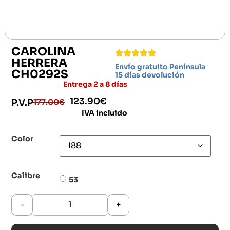
CAROLINA
HERRERA
Envío gratuito Península
CH0292S
15 días devolución
Entrega 2 a 8 días
123.90
€
177.00
€
P.V.P
IVA incluido
Color
Calibre
53
-
+