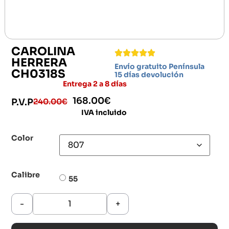
CAROLINA
HERRERA
Envío gratuito Península
CH0318S
15 días devolución
Entrega 2 a 8 días
168.00
€
240.00
€
P.V.P
IVA incluido
Color
Calibre
55
-
+