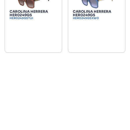
CAROLINA HERRERA
CAROLINA HERRERA
HER0249GS
HER0249GS
HER0249GSTUI
HER0249GSXW0
Productos de la misma marca
Descubre nuestras gran variedad de ofertas exclusivas.
CAROLINA HERRERA CH0229S
CAR