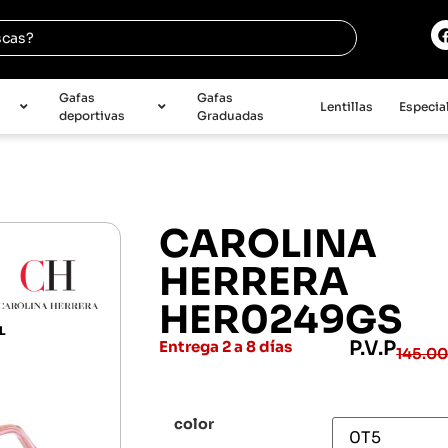
e
Gafas
Gafas
Lentillas
Especia
deportivas
Graduadas
CAROLINA
HERRERA
HER0249GS
L
P.V.P
Entrega 2 a 8 días
145.0
color