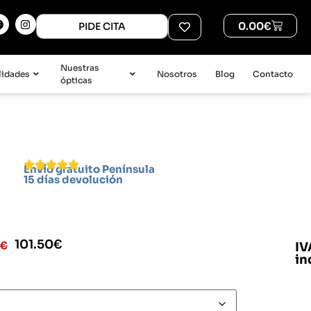
0.00
€
PIDE CITA
Nuestras
lidades
Nosotros
Blog
Contacto
ópticas
Envío gratuito Península
15 días devolución
101.50
€
0
€
IV
in