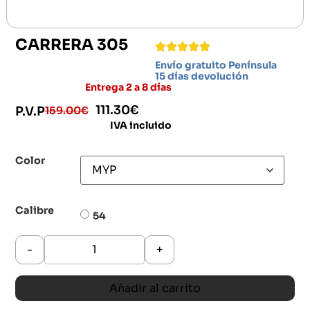
CARRERA 305
Envío gratuito Península
15 días devolución
Entrega 2 a 8 días
111.30
€
159.00
€
P.V.P
IVA incluido
Color
Calibre
54
-
+
Añadir al carrito