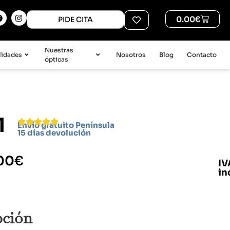
0.00
€
PIDE CITA
Nuestras
lidades
Nosotros
Blog
Contacto
ópticas
1
Envío gratuito Península
15 días devolución
00
€
IV
in
pción