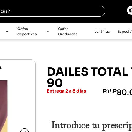
e
Gafas
Gafas
Lentillas
Especia
deportivas
Graduadas
DAILES TOTAL 
L
90
P.V.P
80.
Entrega 2 a 8 días
Introduce tu prescri