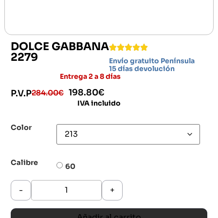
DOLCE GABBANA
2279
Envío gratuito Península
15 días devolución
Entrega 2 a 8 días
198.80
€
284.00
€
P.V.P
IVA incluido
Color
Calibre
60
-
+
Añadir al carrito