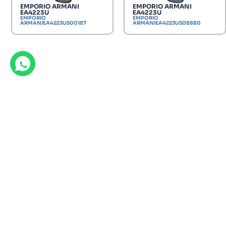
EMPORIO ARMANI
EMPORIO ARMANI
EA4223U
EA4223U
EMPORIO
EMPORIO
ARMANIEA4223U500187
ARMANIEA4223U508880
Productos de la misma marca
Descubre nuestras gran variedad de ofertas exclusivas.
EMPORIO ARMANI EA2161
110.60
€
158.00
€