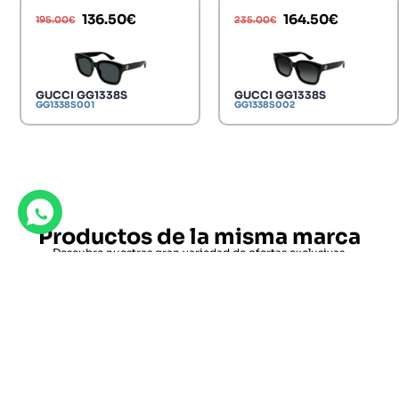
136.50
€
164.50
€
195.00
€
235.00
€
GUCCI GG1338S
GUCCI GG1338S
GG1338S001
GG1338S002
Productos de la misma marca
Descubre nuestras gran variedad de ofertas exclusivas.
GUCCI GG1638S