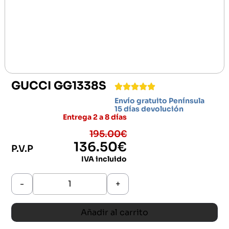
GUCCI GG1338S
Envío gratuito Península
15 días devolución
Entrega 2 a 8 días
195.00
€
136.50
€
P.V.P
IVA incluido
-
+
Añadir al carrito