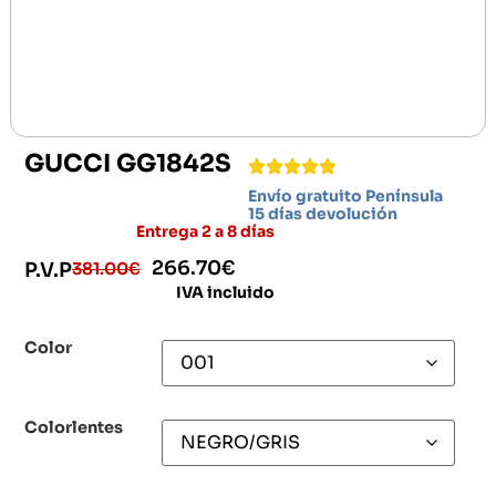
GUCCI GG1842S
Envío gratuito Península
15 días devolución
Entrega 2 a 8 días
266.70
€
381.00
€
P.V.P
IVA incluido
Color
Colorlentes