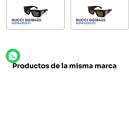
GUCCI GG1842S
GUCCI GG1842S
GG1842S001
GG1842S002
Productos de la misma marca
Descubre nuestras gran variedad de ofertas exclusivas.
GUCCI GG1553S
260.40
€
372.00
€