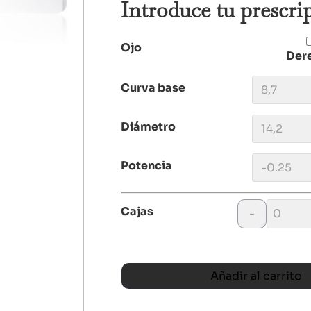
Introduce tu prescri
Ojo
Der
Curva base
Diámetro
Potencia
Cajas
-
Añadir al carrito