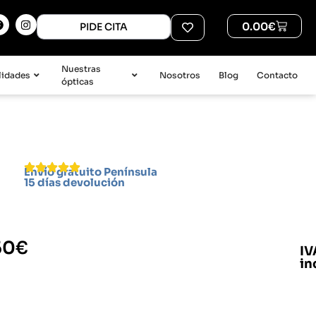
0.00
€
PIDE CITA
Nuestras
lidades
Nosotros
Blog
Contacto
ópticas
Envío gratuito Península
15 días devolución
50
€
IV
in