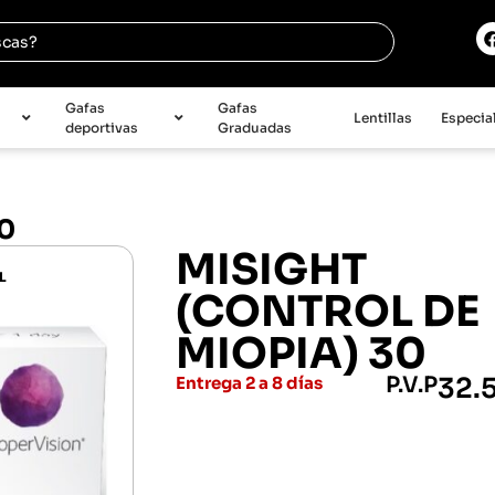
e
Gafas
Gafas
Lentillas
Especia
deportivas
Graduadas
0
MISIGHT
L
(CONTROL DE
MIOPIA) 30
P.V.P
32.
Entrega 2 a 8 días