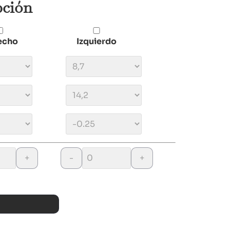
pción
echo
Izquierdo
+
-
+