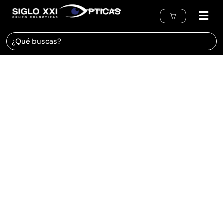
REGIÓN DE MURCIA
Nuestra Óptica
en Abarán
Nos puedes visitar en nuestra óptica de
Abaran ,
estamos en Plaza de la Zarzuela, 9.
¡Te esperamos!