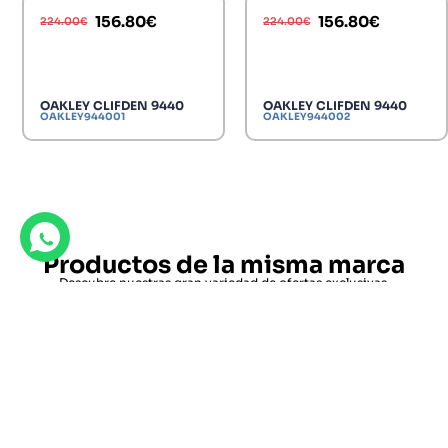
156.80
€
156.80
€
224.00
€
224.00
€
OAKLEY CLIFDEN 9440
OAKLEY CLIFDEN 9440
OAKLEY944001
OAKLEY944002
Productos de la misma marca
Descubre nuestras gran variedad de ofertas exclusivas.
OAKLEY WHISKER 4141