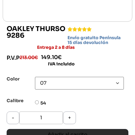
OAKLEY THURSO
9286
Envío gratuito Península
15 días devolución
Entrega 2 a 8 días
149.10
€
213.00
€
P.V.P
IVA incluido
Color
Calibre
54
-
+
Añadir al carrito