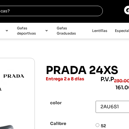
e
Gafas
Gafas
Lentillas
Especia
deportivas
Graduadas
PRADA 24XS
P.V.P
Entrega 2 a 8 días
230.0
161.
L
color
Calibre
52