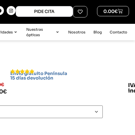
0.00
€
PIDE CITA
Nuestras
lidades
Nosotros
Blog
Contacto
ópticas
Envío gratuito Península
15 días devolución
0
€
IV
in
00
€