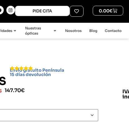
0.00
€
PIDE CITA
Nuestras
lidades
Nosotros
Blog
Contacto
ópticas
Envío gratuito Península
15 días devolución
S
147.70
€
€
IV
in