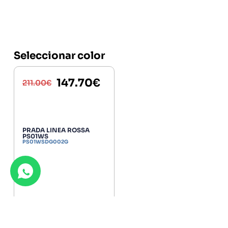
Seleccionar color
147.70
€
211.00
€
PRADA LINEA ROSSA
PS01WS
PS01WSDG002G