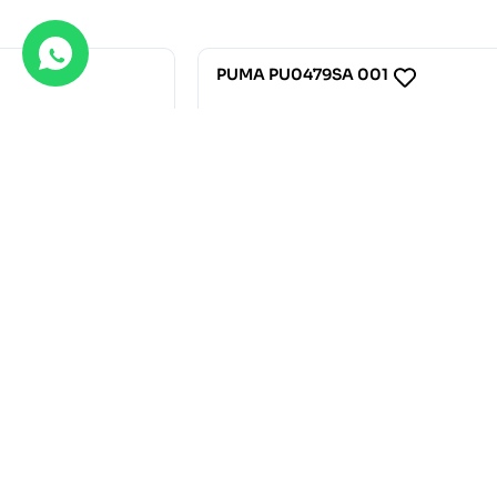
PUMA PU0479SA 001
PUMA P
83.70
€
93.00
€
101
113.00
€