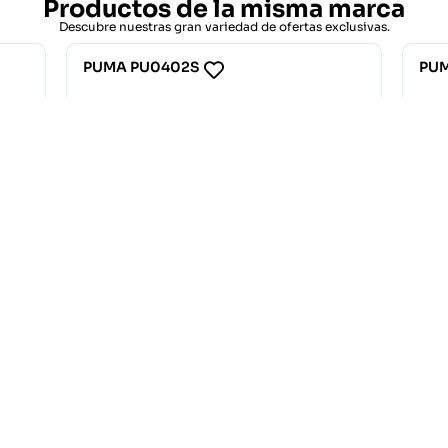
Productos de la misma marca
Descubre nuestras gran variedad de ofertas exclusivas.
U0402S
PUMA PU0385S
.70
€
83.70
€
93.00
€