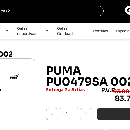
e
Gafas
Gafas
Lentillas
Especia
deportivas
Graduadas
002
PUMA
PU0479SA 00
P.V.P
Entrega 2 a 8 días
L
93.00
83.
-
+