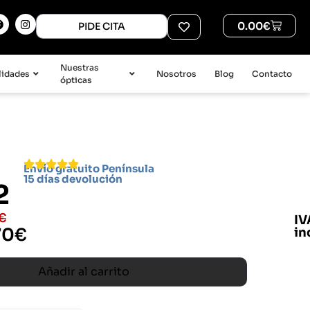
0.00
€
PIDE CITA
Nuestras
lidades
Nosotros
Blog
Contacto
ópticas
Envío gratuito Península
15 días devolución
2
€
IV
70
€
in
Añadir al carrito