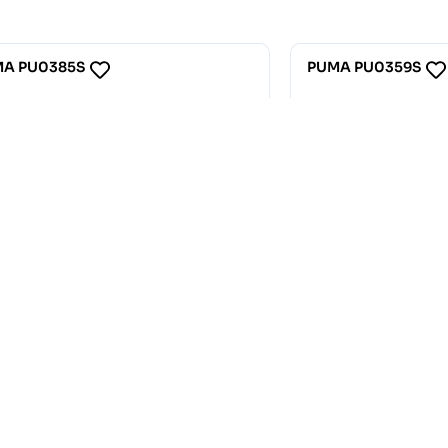
PUMA PU0359S
101.25
€
112.50
€