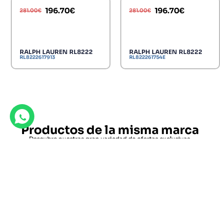
196.70
€
196.70
€
281.00
€
281.00
€
RALPH LAUREN RL8222
RALPH LAUREN RL8222
RL8222617913
RL822261754E
Productos de la misma marca
Descubre nuestras gran variedad de ofertas exclusivas.
RALPH LAUREN RL8222