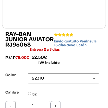
RAY-BAN
JUNIOR AVIATOR
Envío gratuito Península
RJ9506S
15 días devolución
Entrega 2 a 8 días
52.50
€
75.00
€
P.V.P
IVA incluido
Color
Calibre
52
-
+