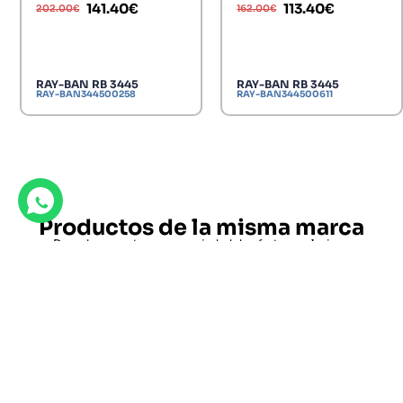
141.40
€
113.40
€
202.00
€
162.00
€
RAY-BAN RB 3445
RAY-BAN RB 3445
RAY-BAN344500258
RAY-BAN344500611
Productos de la misma marca
Descubre nuestras gran variedad de ofertas exclusivas.
767
RAY-BAN RB3768