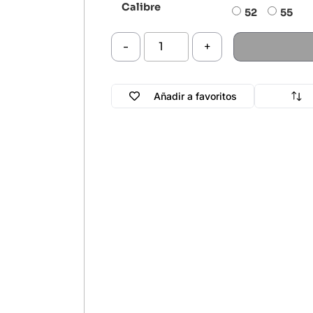
Calibre
52
55
-
+
Añadir a favoritos