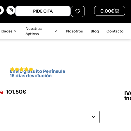
0.00
€
PIDE CITA
Nuestras
lidades
Nosotros
Blog
Contacto
ópticas
Envío gratuito Península
15 días devolución
101.50
€
0
€
IV
in