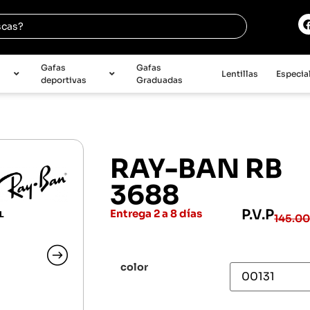
e
Gafas
Gafas
Lentillas
Especia
deportivas
Graduadas
RAY-BAN RB
3688
P.V.P
Entrega 2 a 8 días
L
145.0
color