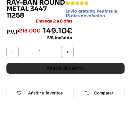
RAY-BAN ROUND
METAL 3447
Envío gratuito Península
11258
15 días devolución
Entrega 2 a 8 días
149.10
€
213.00
€
P.V.P
IVA incluido
-
+
Añadir al carrito
Añadir a favoritos
Comparar