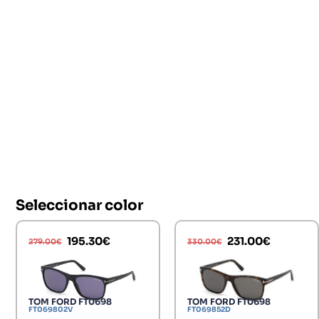
Seleccionar color
195.30
€
231.00
€
279.00
€
330.00
€
TOM FORD FT0698
TOM FORD FT0698
FT069802V
FT069852D