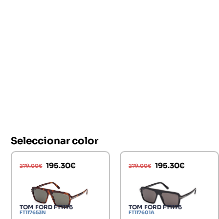
Seleccionar color
195.30
€
195.30
€
279.00
€
279.00
€
TOM FORD FT1176
TOM FORD FT1176
FT117653N
FT117601A