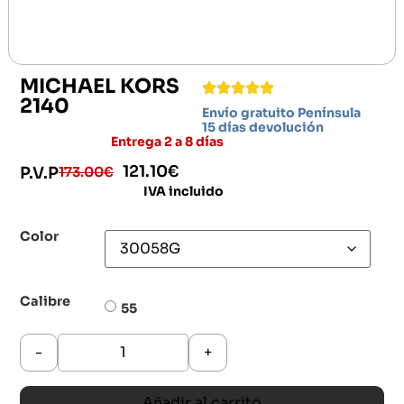
MICHAEL KORS
2140
Envío gratuito Península
15 días devolución
Entrega 2 a 8 días
121.10
€
173.00
€
P.V.P
IVA incluido
Color
Calibre
55
-
+
Añadir al carrito