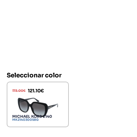
Seleccionar color
121.10
€
173.00
€
MICHAEL KORS 2140
MK214030058G