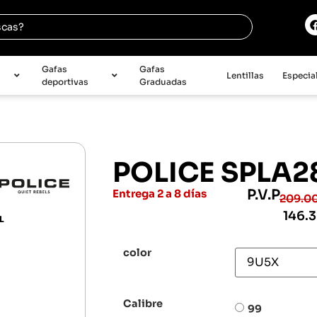
e
Gafas
Gafas
Lentillas
Especia
deportivas
Graduadas
POLICE SPLA2
P.V.P
Entrega 2 a 8 días
209.0
146.
L
color
Calibre
99