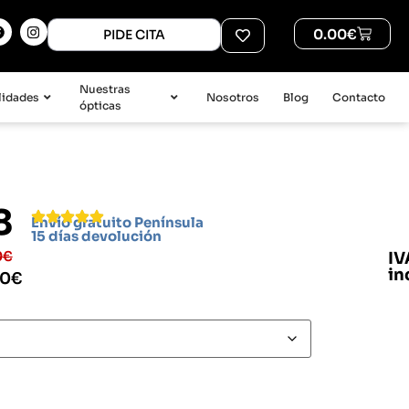
0.00
€
PIDE CITA
Nuestras
lidades
Nosotros
Blog
Contacto
ópticas
8
Envío gratuito Península
15 días devolución
0
€
IV
in
30
€