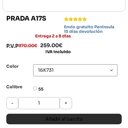
PRADA A17S
Envío gratuito Península
15 días devolución
Entrega 2 a 8 días
259.00
€
370.00
€
P.V.P
IVA incluido
Color
Calibre
55
-
+
Añadir al carrito