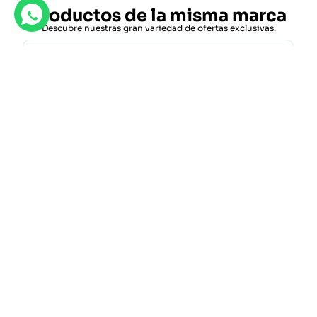
Productos de la misma marca
Descubre nuestras gran variedad de ofertas exclusivas.
RAY-BAN RB3768
106.40
€
152.00
€
Ofertas destacadas
Descubre nuestras gran variedad de ofertas exclusivas.