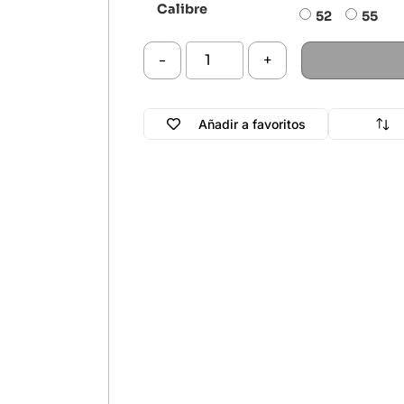
Calibre
52
55
-
+
Añadir a favoritos