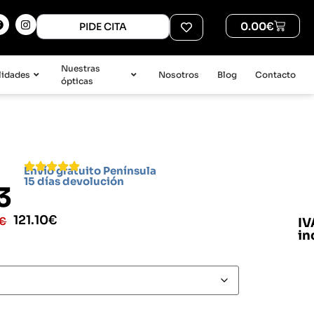
0.00
€
PIDE CITA
Nuestras
lidades
Nosotros
Blog
Contacto
ópticas
Envío gratuito Península
15 días devolución
3
121.10
€
€
IV
in