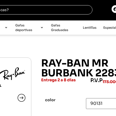
e
Gafas
Gafas
Lentillas
Especia
deportivas
Graduadas
RAY-BAN MR
BURBANK 228
P.V.P
Entrega 2 a 8 días
173.00
L
color