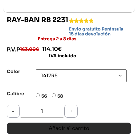
RAY-BAN RB 2231
Envío gratuito Península
15 días devolución
Entrega 2 a 8 días
114.10
€
163.00
€
P.V.P
IVA incluido
Color
Calibre
56
58
-
+
Añadir al carrito