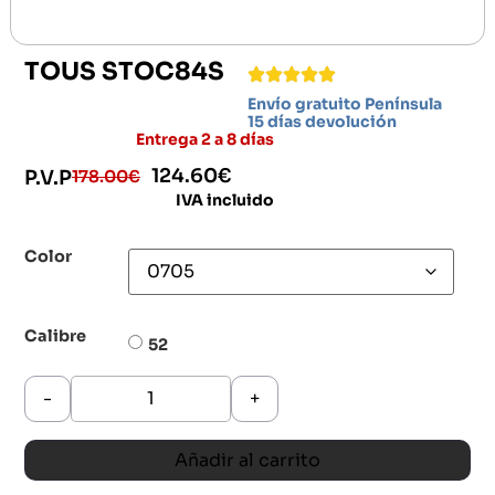
TOUS STOC84S
Envío gratuito Península
15 días devolución
Entrega 2 a 8 días
124.60
€
178.00
€
P.V.P
IVA incluido
Color
Calibre
52
-
+
Añadir al carrito